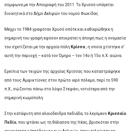
σύμφωνα με την Απογραφή του 2011. Το Χρισσό υπάγεται
διοικητικά στο Δήμο Δελφών του νομού Φωκίδας.
Μέχρι το 1984 γραφόταν Χρυσό οπότε και καθιερώθηκε η
σημερινή του γραφή εφόσον επικρατεί η άποψη πως η ονομασία
του σχετίζεται με την αρχαία πόλη
Κρίσσα
, η οποία χτίστηκε σ’
αυτή την περιοχή – κατά τον Όμηρο – τον 14ο ή 15ο π.Χ. αιώνα.
Ερείπια των τειχών της αρχαίας Κρίσσας που καταστράφηκε
από τους Αμφικτίονες στον πρώτο ιερό πόλεμο, περί το 590
π.Χ., σώζονται πάνω στο λόφο Στεφάνι, νοτιότερα από την
σημερινή κωμόπολη.
Στην κατάφυτη από ελαιόδενδρα πεδιάδα, το λεγόμενο
Κρισσαίο
Πεδίο
, που φτάνει ως τη θάλασσα της Ιτέας, βρισκόταν στην
αρχαιότητα ο Ιππόδρομος των Δελφών, όπου τελούνταν τα